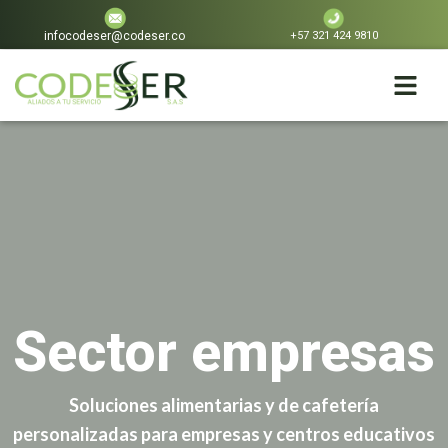
Ir
al
+57 321 424 9810
infocodeser@codeser.co
contenido
Sector empresas
Soluciones alimentarias y de cafetería
personalizadas para empresas y centros educativos